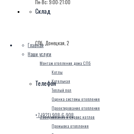
Пн-Вс: 9:00-21:00
Склад
СПб, Донецкая, 2
Главная
Наши услуги
Монтаж отопления дома СПб
Котлы
Котельная
Телефон
Теплый пол
Оценка системы отопления
Проектирование отопления
+7 (921) 908-6-908
Обслуживание и сервис котлов
Промывка отопления