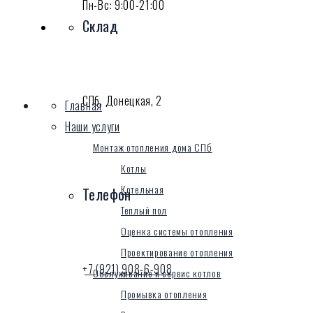
Пн-Вс: 9:00-21:00
Склад
СПб, Донецкая, 2
Главная
Наши услуги
Монтаж отопления дома СПб
Котлы
Котельная
Телефон
Теплый пол
Оценка системы отопления
Проектирование отопления
+7 (921) 908-6-908
Обслуживание и сервис котлов
Промывка отопления