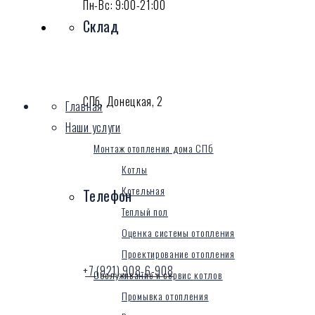
Пн-Вс: 9:00-21:00
Склад
СПб, Донецкая, 2
Главная
Наши услуги
Монтаж отопления дома СПб
Котлы
Котельная
Телефон
Теплый пол
Оценка системы отопления
Проектирование отопления
+7 (921) 908-6-908
Обслуживание и сервис котлов
Промывка отопления